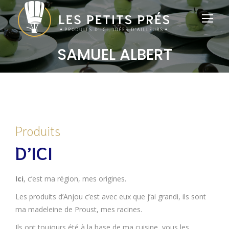
SAMUEL ALBERT
Vous êtes ici :
Produits
D’ICI
Ici
, c’est ma région, mes origines.
Les produits d’Anjou c’est avec eux que j’ai grandi, ils sont
ma madeleine de Proust, mes racines.
Ils ont toujours été à la base de ma cuisine, vous les